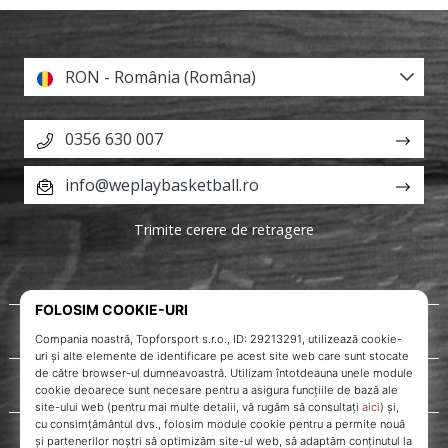
RON - România (Româna)
0356 630 007
info@weplaybasketball.ro
Trimite cerere de retragere
Despre noi
Servicii clienți