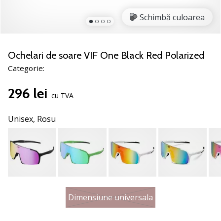
nostru
de
Schimbă culoarea
baschet
Ești
un
Ochelari de soare VIF One Black Red Polarized
fan
Categorie:
al
baschetului
296 lei
ca
cu TVA
și
noi?
Unisex,
Rosu
Alătură-
te
nouă
ca
Ambasador
al
brandului.
Dimensiune universala