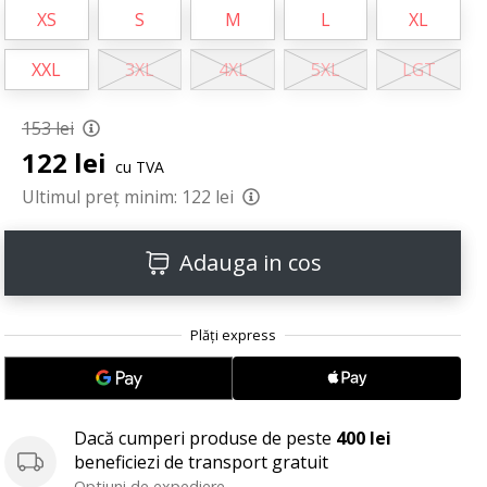
XS
S
M
L
XL
XXL
3XL
4XL
5XL
LGT
153 lei
122 lei
cu TVA
Ultimul preț minim:
122 lei
Adauga in cos
Dacă cumperi produse de peste
400 lei
beneficiezi de transport gratuit
Optiuni de expediere