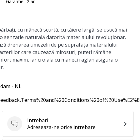
Garantie:
2 ani
ărbați, cu mânecă scurtă, cu tăiere largă, se usucă mai
o senzație naturală datorită materialului revoluționar.
ază drenarea umezelii de pe suprafața materialului.
acteriilor care cauzează mirosuri, puteți rămâne
nfort maxim, iar croiala cu maneci raglan asigura o
r.
rdam - NL
0feedback,Terms%20and%20Conditions%20of%20Use%E2%
Intrebari
Intrebari
Adreseaza-ne orice intrebare