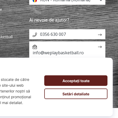
re
Ai nevoie de ajutor?
0356 630 007
sketball
info@weplaybasketball.ro