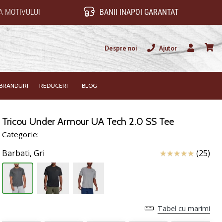
 MOTIVULUI
BANII INAPOI GARANTAT
Despre noi
Ajutor
Utilizator
Cos
BRANDURI
REDUCERI
BLOG
Tricou Under Armour UA Tech 2.0 SS Tee
Categorie:
Review
Barbati,
Gri
(25)
Tabel cu marimi