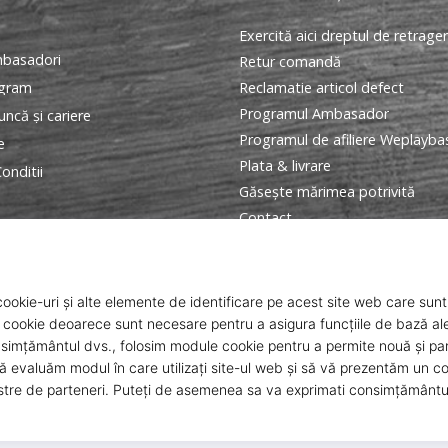
Exercită aici dreptul de retrage
basadori
Retur comandă
ogram
Reclamatie articol defect
Programul Ambasador
ncă și cariere
Programul de afiliere Weplayba
e
Plata & livrare
onditii
Găseşte mărimea potrivită
Contact
Intrebari frecvente
Politica de confidentialitate
ANPC
© 2010 – 2026
WePlayBasketball.ro