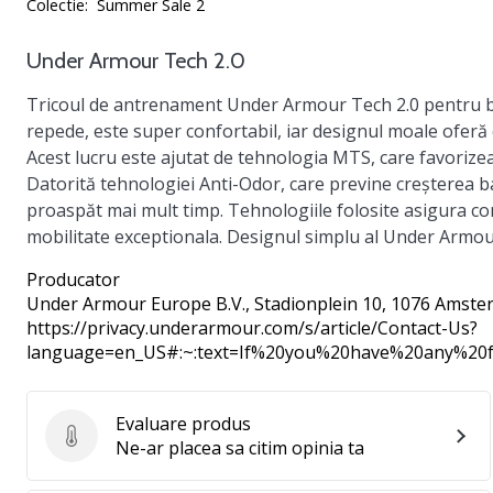
Colectie:
Summer Sale 2
Under Armour Tech 2.0
Tricoul de antrenament
Under Armour Tech 2.0
pentru b
repede, este super confortabil, iar designul moale oferă 
Acest lucru este ajutat de tehnologia MTS, care favorize
Datorită tehnologiei Anti-Odor, care previne creșterea b
proaspăt mai mult timp. Tehnologiile folosite asigura co
mobilitate exceptionala. Designul simplu al Under Armou
Producator
Under Armour Europe B.V.
, Stadionplein 10, 1076 Amste
https://privacy.underarmour.com/s/article/Contact-Us?
language=en_US#:~:text=If%20you%20have%20any%2
Evaluare produs
Evaluare produs
Ne-ar placea sa citim opinia ta