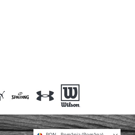
RON - România (Româna)