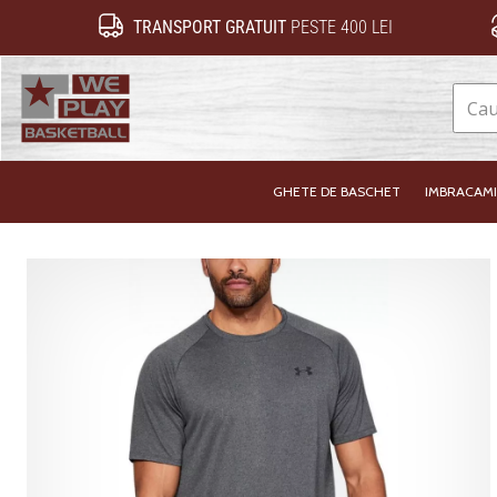
TRANSPORT GRATUIT
PESTE 400 LEI
WePlayBasketball.ro
GHETE DE BASCHET
IMBRACAM