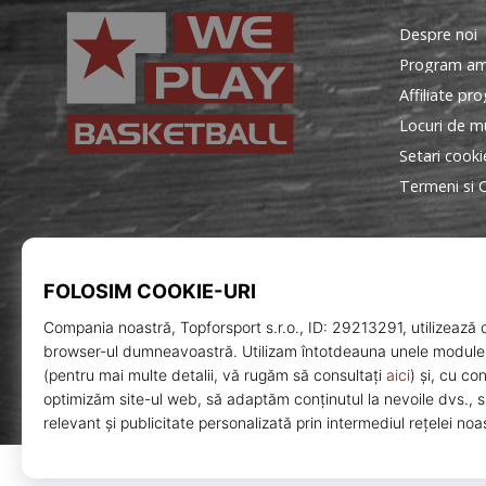
Despre noi
Program am
Affiliate pr
Locuri de mu
Setari cooki
Termeni si C
WePlayBasketball.ro