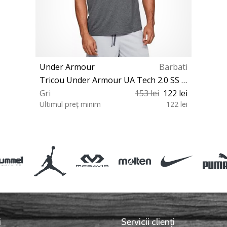
Under Armour
Barbati
Tricou Under Armour UA Tech 2.0 SS Tee
Gri
153 lei
122 lei
Ultimul preț minim
122 lei
XS S M L XL XXL
i
Servicii clienți