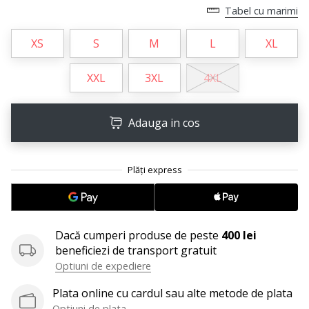
Tabel cu marimi
Afiseaza
toate
XS
S
M
L
XL
articolele
XXL
3XL
4XL
Adauga in cos
Dacă cumperi produse de peste
400 lei
beneficiezi de transport gratuit
Optiuni de expediere
Plata online cu cardul sau alte metode de plata
Optiuni de plata