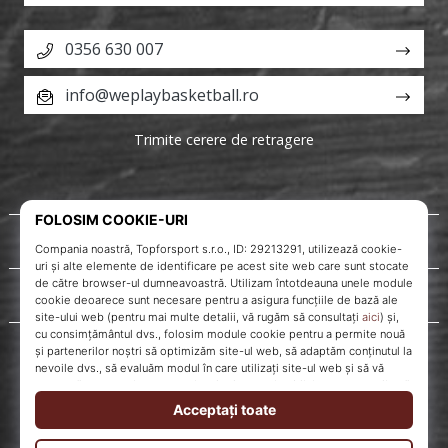
0356 630 007
info@weplaybasketball.ro
Trimite cerere de retragere
Despre noi
Servicii clienți
WePlayBasketball.ro