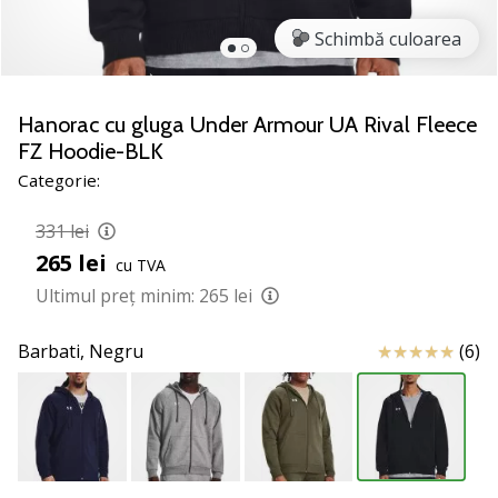
nostru
de
Schimbă culoarea
baschet
Ești
un
Hanorac cu gluga Under Armour UA Rival Fleece
fan
FZ Hoodie-BLK
al
Categorie:
baschetului
ca
331 lei
și
265 lei
noi?
cu TVA
Alătură-
Ultimul preț minim:
265 lei
te
nouă
Review
Barbati,
Negru
(6)
ca
Ambasador
al
brandului.