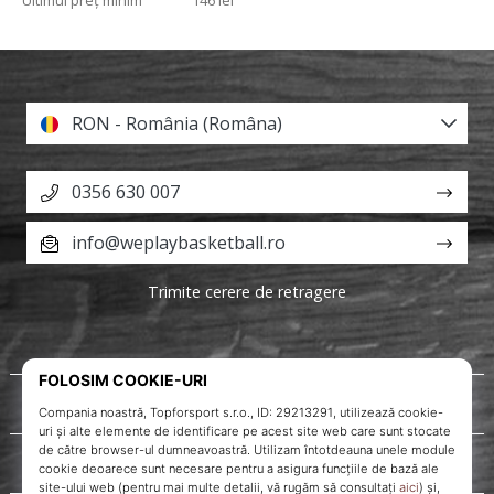
Ultimul preț minim
146 lei
RON - România (Româna)
0356 630 007
info@weplaybasketball.ro
Trimite cerere de retragere
Despre noi
Servicii clienți