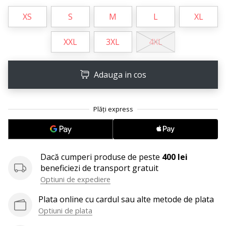
Afiseaza
XS
S
M
L
XL
toate
articolele
XXL
3XL
4XL
Adauga in cos
Dacă cumperi produse de peste
400 lei
beneficiezi de transport gratuit
Optiuni de expediere
Plata online cu cardul sau alte metode de plata
Optiuni de plata