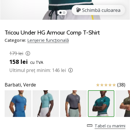
nostru
de
Schimbă culoarea
baschet
Ești
un
Tricou Under HG Armour Comp T-Shirt
fan
Categorie:
Lenjerie funcțională
al
baschetului
179 lei
ca
158 lei
și
cu TVA
noi?
Ultimul preț minim:
146 lei
Alătură-
te
Review
Barbati,
Verde
(38)
nouă
ca
Ambasador
al
brandului.
Tabel cu marimi