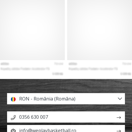
RON - România (Româna)
0356 630 007
info@weplaybasketball.ro