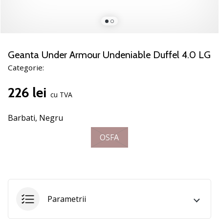
nostru
de
baschet
Ești
un
Geanta Under Armour Undeniable Duffel 4.0 LG
fan
Categorie:
al
baschetului
226 lei
ca
cu TVA
și
noi?
Barbati,
Negru
Alătură-
te
OSFA
nouă
ca
Ambasador
al
brandului.
Parametrii