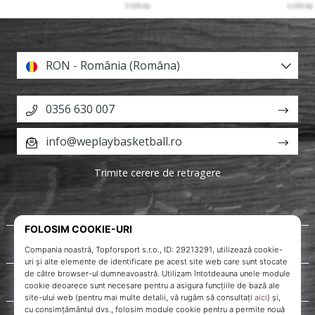
RON - România (Româna)
0356 630 007
info@weplaybasketball.ro
Trimite cerere de retragere
Despre noi
Servicii clienți