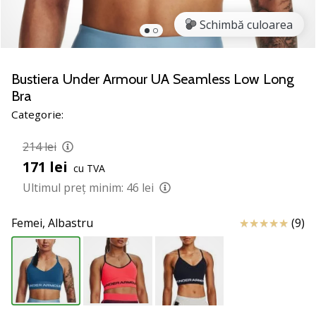
nostru
de
Schimbă culoarea
baschet
Ești
un
Bustiera Under Armour UA Seamless Low Long
fan
Bra
al
Categorie:
baschetului
ca
214 lei
și
171 lei
noi?
cu TVA
Alătură-
Ultimul preț minim:
46 lei
te
nouă
Review
Femei,
Albastru
(9)
ca
Ambasador
al
brandului.