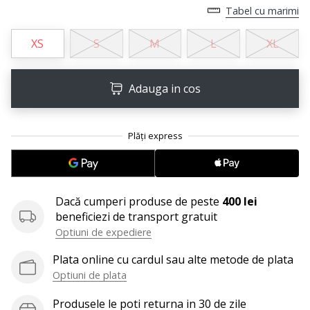
Tabel cu marimi
Afiseaza
toate
XS
S
M
L
XL
articolele
Adauga in cos
Dacă cumperi produse de peste
400 lei
beneficiezi de transport gratuit
Optiuni de expediere
Plata online cu cardul sau alte metode de plata
Optiuni de plata
Produsele le poti returna in 30 de zile