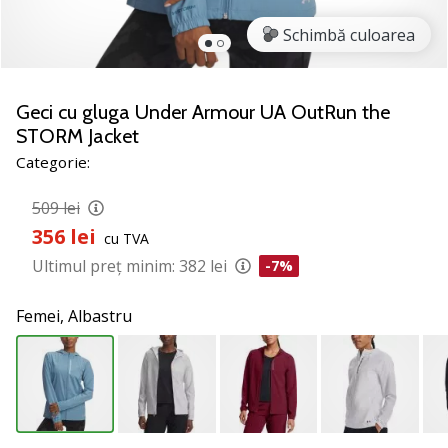
nostru
de
Schimbă culoarea
baschet
Ești
un
Geci cu gluga Under Armour UA OutRun the
fan
STORM Jacket
al
Categorie:
baschetului
ca
509 lei
și
356 lei
noi?
cu TVA
Alătură-
Ultimul preț minim:
382 lei
-7%
te
nouă
Femei,
Albastru
ca
Ambasador
al
brandului.