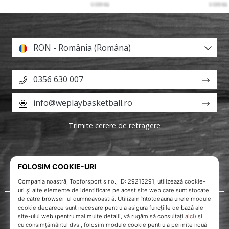
RON - România (Româna)
0356 630 007
info@weplaybasketball.ro
Trimite cerere de retragere
Despre noi
Servicii clienți