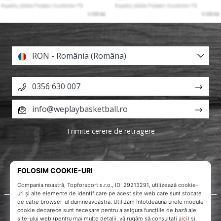
RON - România (Româna)
0356 630 007
info@weplaybasketball.ro
Trimite cerere de retragere
Despre noi
Servicii clienți