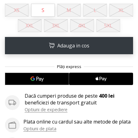
Afiseaza
XS
S
M
L
XL
toate
articolele
XXL
3XL
4XL
5XL
Adauga in cos
Dacă cumperi produse de peste
400 lei
beneficiezi de transport gratuit
Optiuni de expediere
Plata online cu cardul sau alte metode de plata
Optiuni de plata