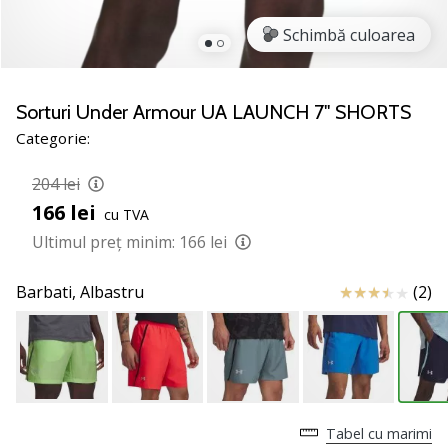
nostru
de
Schimbă culoarea
baschet
Ești
un
Sorturi Under Armour UA LAUNCH 7'' SHORTS
fan
Categorie:
al
baschetului
204 lei
ca
166 lei
și
cu TVA
noi?
Ultimul preț minim:
166 lei
Alătură-
te
Review
Barbati,
Albastru
(2)
nouă
ca
Ambasador
al
brandului.
Tabel cu marimi