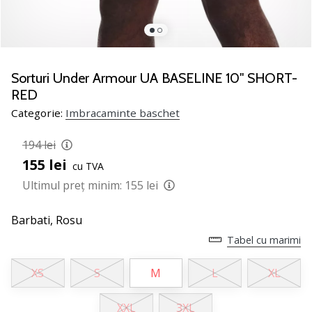
nostru
de
baschet
Ești
un
Sorturi Under Armour UA BASELINE 10'' SHORT-
fan
RED
al
Categorie:
Imbracaminte baschet
baschetului
ca
194 lei
și
155 lei
noi?
cu TVA
Alătură-
Ultimul preț minim:
155 lei
te
nouă
Barbati,
Rosu
ca
Tabel cu marimi
Ambasador
al
brandului.
XS
S
M
L
XL
XXL
3XL