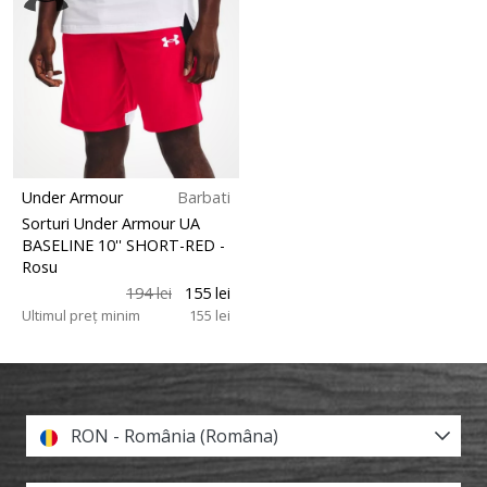
Under Armour
Barbati
Sorturi Under Armour UA
BASELINE 10'' SHORT-RED
-
Rosu
194 lei
155 lei
Ultimul preț minim
155 lei
RON - România (Româna)