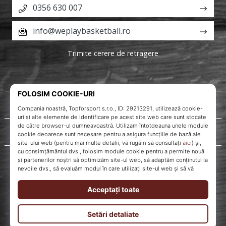
0356 630 007
info@weplaybasketball.ro
Trimite cerere de retragere
Despre noi
Servicii clienți
WePlayBasketball.ro