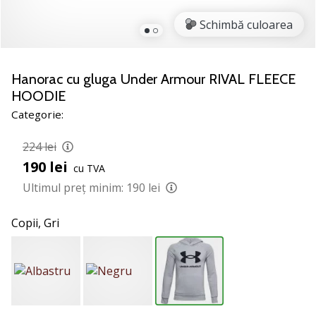
nostru
de
Schimbă culoarea
baschet
Ești
un
Hanorac cu gluga Under Armour RIVAL FLEECE
fan
HOODIE
al
Categorie:
baschetului
ca
224 lei
și
190 lei
noi?
cu TVA
Alătură-
Ultimul preț minim:
190 lei
te
nouă
Copii,
Gri
ca
Ambasador
al
brandului.