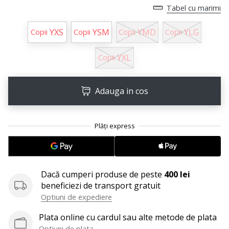
Tabel cu marimi
Afiseaza
toate
YXS
YSM
YMD
YLG
Copii
Copii
Copii
Copii
articolele
YXL
Copii
Adauga in cos
Dacă cumperi produse de peste
400 lei
beneficiezi de transport gratuit
Optiuni de expediere
Plata online cu cardul sau alte metode de plata
Optiuni de plata