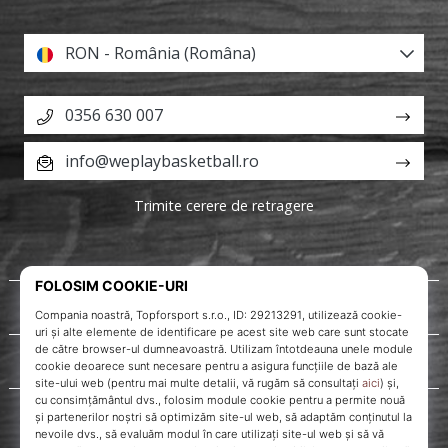
RON - România (Româna)
0356 630 007
info@weplaybasketball.ro
Trimite cerere de retragere
Despre noi
Servicii clienți