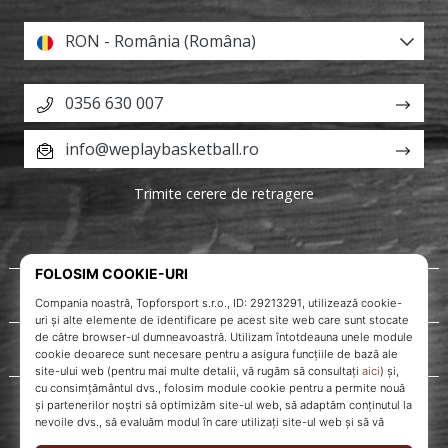
RON - România (Româna)
0356 630 007
info@weplaybasketball.ro
Trimite cerere de retragere
Despre noi
Servicii clienți