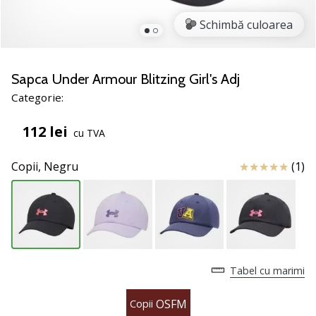
nostru
de
Schimbă culoarea
baschet
Ești
un
Sapca Under Armour Blitzing Girl's Adj
fan
Categorie:
al
baschetului
112 lei
cu TVA
ca
și
Review
Copii,
Negru
(1)
noi?
Alătură-
te
nouă
ca
Ambasador
al
Tabel cu marimi
brandului.
OSFM
Copii