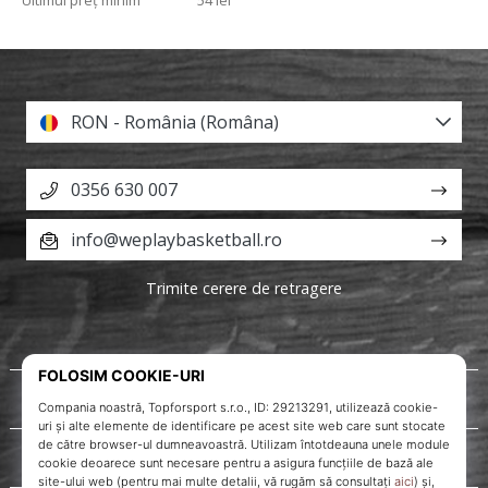
Ultimul preț minim
54 lei
RON - România (Româna)
0356 630 007
info@weplaybasketball.ro
Trimite cerere de retragere
Despre noi
Servicii clienți