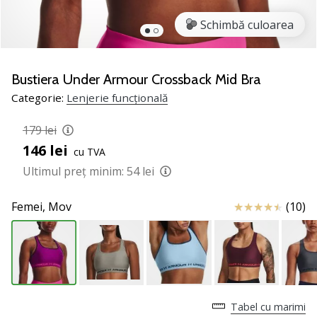
nostru
de
Schimbă culoarea
baschet
Ești
un
Bustiera Under Armour Crossback Mid Bra
fan
Categorie:
Lenjerie funcțională
al
baschetului
179 lei
ca
146 lei
și
cu TVA
noi?
Ultimul preț minim:
54 lei
Alătură-
te
Review
Femei,
Mov
(10)
nouă
ca
Ambasador
al
brandului.
Tabel cu marimi