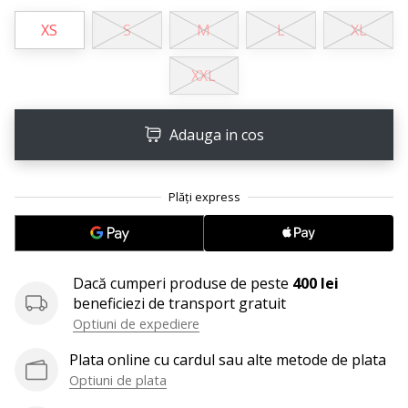
Afiseaza
XS
S
M
L
XL
toate
articolele
XXL
Adauga in cos
Dacă cumperi produse de peste
400 lei
beneficiezi de transport gratuit
Optiuni de expediere
Plata online cu cardul sau alte metode de plata
Optiuni de plata