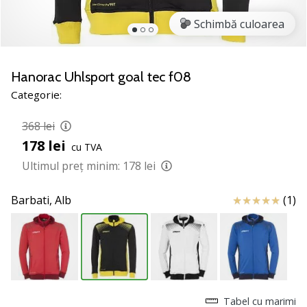
nostru
de
Schimbă culoarea
baschet
Ești
un
Hanorac Uhlsport goal tec f08
fan
Categorie:
al
baschetului
368 lei
ca
178 lei
și
cu TVA
noi?
Ultimul preț minim:
178 lei
Alătură-
te
Review
Barbati,
Alb
(1)
nouă
ca
Ambasador
al
brandului.
Tabel cu marimi