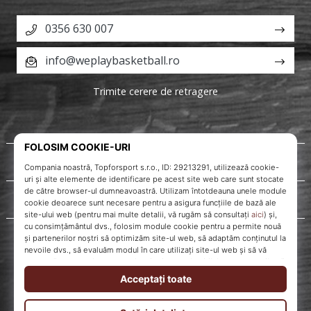
0356 630 007
info@weplaybasketball.ro
Trimite cerere de retragere
Despre noi
Servicii clienți
WePlayBasketball.ro