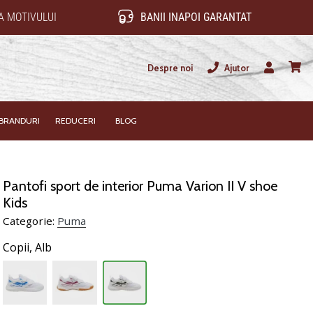
 MOTIVULUI
BANII INAPOI GARANTAT
Despre noi
Ajutor
Utilizator
Cos
BRANDURI
REDUCERI
BLOG
Pantofi sport de interior Puma Varion II V shoe
Kids
Categorie:
Puma
Copii,
Alb