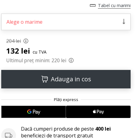
Tabel cu marimi
Alege o marime
204 lei
132 lei
cu TVA
Ultimul preț minim:
220 lei
Adauga in cos
Dacă cumperi produse de peste
400 lei
beneficiezi de transport gratuit