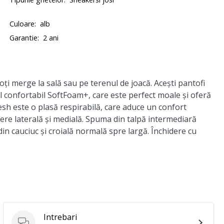
Culoare:
alb
Garantie:
2 ani
poți merge la sală sau pe terenul de joacă. Acești pantofi
l confortabil
SoftFoam+
, care este perfect moale și oferă
esh
este o plasă respirabilă, care aduce un confort
nere laterală și medială. Spuma din talpă intermediară
in cauciuc și croială normală spre largă. Închidere cu
Intrebari