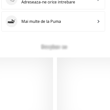
Intrebari
Adreseaza-ne orice intrebare
Mai multe de la Puma
Puma