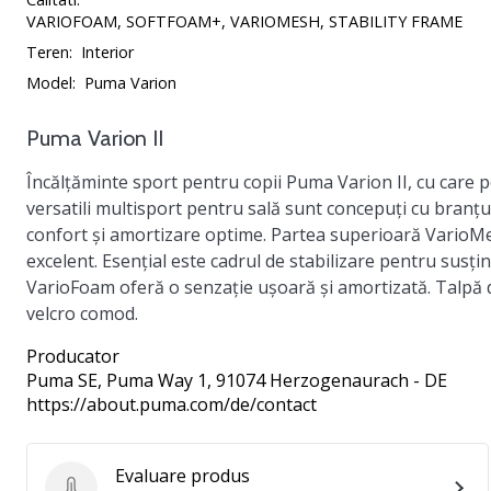
VARIOFOAM, SOFTFOAM+, VARIOMESH, STABILITY FRAME
Teren:
Interior
Model:
Puma Varion
Puma Varion II
Încălțăminte sport pentru copii
Puma Varion II
, cu care 
versatili multisport pentru sală sunt concepuți cu branțu
confort și amortizare optime. Partea superioară
VarioM
excelent. Esențial este cadrul de stabilizare pentru susți
VarioFoam
oferă o senzație ușoară și amortizată. Talpă d
velcro comod.
Producator
Puma SE
, Puma Way 1, 91074 Herzogenaurach - DE
https://about.puma.com/de/contact
Evaluare produs