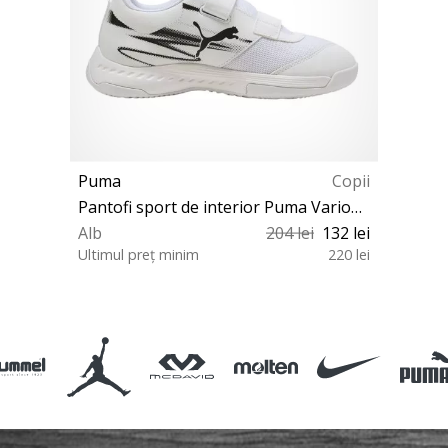
Puma
Copii
Pantofi sport de interior Puma Varion II V shoe Kids
Alb
204 lei
132 lei
Ultimul preț minim
220 lei
28 31 32