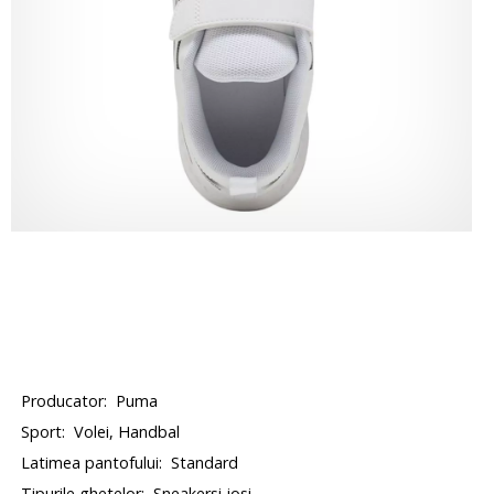
Producator:
Puma
Sport:
Volei, Handbal
Latimea pantofului:
Standard
Tipurile ghetelor:
Sneakersi josi