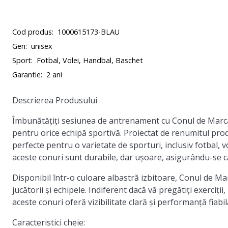
Cod produs:
1000615173-BLAU
Gen:
unisex
Sport:
Fotbal, Volei, Handbal, Baschet
Garantie:
2 ani
Descrierea Produsului
Îmbunătățiți sesiunea de antrenament cu Conul de Marcaj 
pentru orice echipă sportivă. Proiectat de renumitul pr
perfecte pentru o varietate de sporturi, inclusiv fotbal, v
aceste conuri sunt durabile, dar ușoare, asigurându-se că r
Disponibil într-o culoare albastră izbitoare, Conul de Mar
jucătorii și echipele. Indiferent dacă vă pregătiți exerciți
aceste conuri oferă vizibilitate clară și performanță fiabil
Caracteristici cheie: