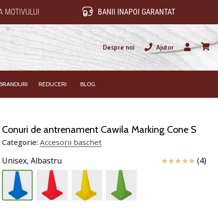
 MOTIVULUI
BANII INAPOI GARANTAT
Despre noi
Ajutor
Utilizator
Cos
BRANDURI
REDUCERI
BLOG
Conuri de antrenament Cawila Marking Cone S
Categorie:
Accesorii baschet
Review
Unisex,
Albastru
(4)