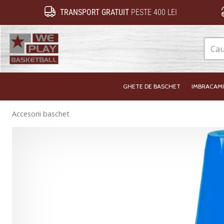
TRANSPORT GRATUIT
PESTE 400 LEI
WePlayBasketball.ro
GHETE DE BASCHET
IMBRACAM
Accesorii baschet