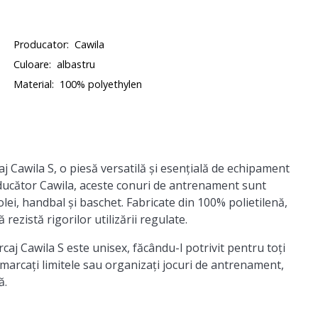
Producator:
Cawila
Culoare:
albastru
Material:
100% polyethylen
Cawila S, o piesă versatilă și esențială de echipament
oducător Cawila, aceste conuri de antrenament sunt
olei, handbal și baschet. Fabricate din 100% polietilenă,
ezistă rigorilor utilizării regulate.
caj Cawila S este unisex, făcându-l potrivit pentru toți
i, marcați limitele sau organizați jocuri de antrenament,
ă.