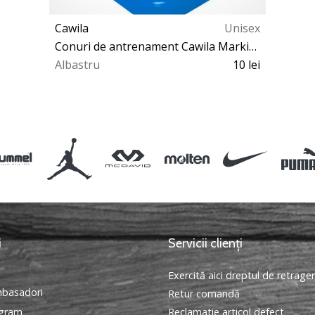
Cawila
Unisex
Conuri de antrenament Cawila Marking Cone S
Albastru
10 lei
OS
i
Servicii clienți
Exercită aici dreptul de retrage
basadori
Retur comandă
ogram
Reclamatie articol defect