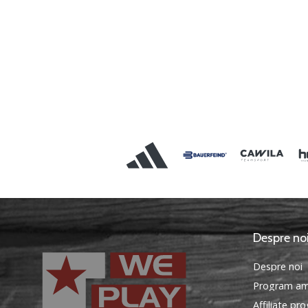
Despre no
Despre noi
Program am
Affiliate pr