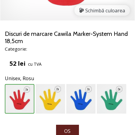
nostru
de
Schimbă culoarea
baschet
Ești
un
Discuri de marcare Cawila Marker-System Hand
fan
18,5cm
al
Categorie:
baschetului
ca
52 lei
cu TVA
și
noi?
Alătură-
Unisex,
Rosu
te
nouă
ca
Ambasador
al
brandului.
OS