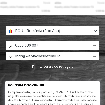
RON - România (Româna)
0356 630 007
info@weplaybasketball.ro
Trimite cerere de retragere
Despre noi
Servicii clienți