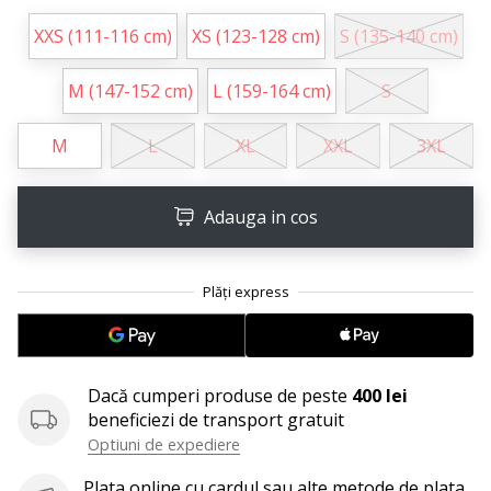
Afiseaza
XXS (111-116 cm)
XS (123-128 cm)
S (135-140 cm)
toate
articolele
M (147-152 cm)
L (159-164 cm)
S
M
L
XL
XXL
3XL
Adauga in cos
Dacă cumperi produse de peste
400 lei
beneficiezi de transport gratuit
Optiuni de expediere
Plata online cu cardul sau alte metode de plata