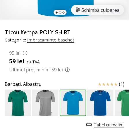
nostru
de
Schimbă culoarea
baschet
Ești
un
Tricou Kempa POLY SHIRT
fan
Categorie:
Imbracaminte baschet
al
baschetului
95 lei
ca
59 lei
și
cu TVA
noi?
Ultimul preț minim:
59 lei
Alătură-
te
Review
Barbati,
Albastru
(1)
nouă
ca
Ambasador
al
brandului.
Tabel cu marimi