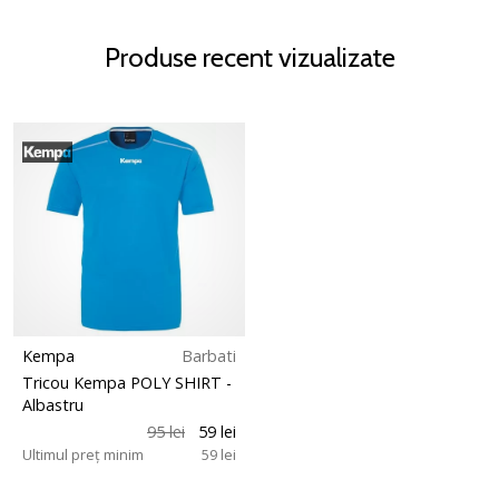
Produse recent vizualizate
Kempa
Barbati
Tricou Kempa POLY SHIRT
-
Albastru
95 lei
59 lei
Ultimul preț minim
59 lei