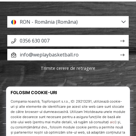
RON - România (Româna)
0356 630 007
info@weplaybasketball.ro
Trimite cerere de retragere
Despre noi
Servicii clienți