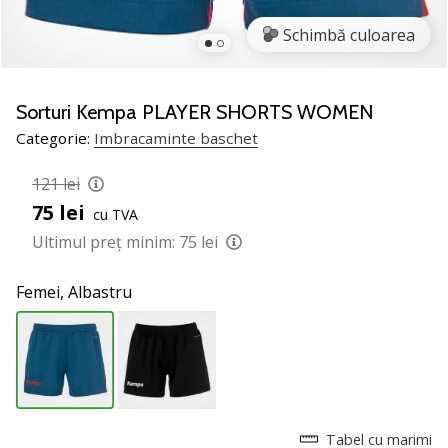
nostru
de
Schimbă culoarea
baschet
Ești
un
Sorturi Kempa PLAYER SHORTS WOMEN
fan
Categorie:
Imbracaminte baschet
al
baschetului
121 lei
ca
75 lei
și
cu TVA
noi?
Ultimul preț minim:
75 lei
Alătură-
te
Femei,
Albastru
nouă
ca
Ambasador
al
brandului.
Tabel cu marimi