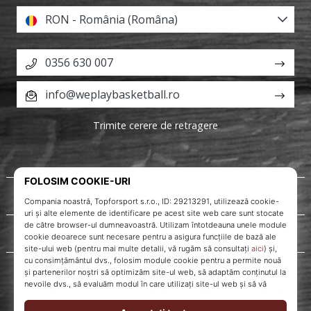
RON - România (Româna)
0356 630 007
info@weplaybasketball.ro
Trimite cerere de retragere
Despre noi
Servicii clienți