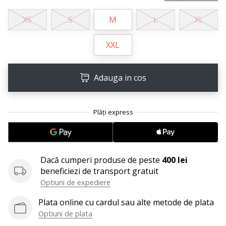
Afiseaza
XS
S
M
L
XL
toate
articolele
XXL
Adauga in cos
Dacă cumperi produse de peste
400 lei
beneficiezi de transport gratuit
Optiuni de expediere
Plata online cu cardul sau alte metode de plata
Optiuni de plata