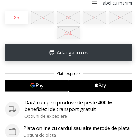
Tabel cu marimi
Afiseaza
toate
XS
S
M
L
XL
articolele
XXL
Adauga in cos
Dacă cumperi produse de peste
400 lei
beneficiezi de transport gratuit
Optiuni de expediere
Plata online cu cardul sau alte metode de plata
Optiuni de plata