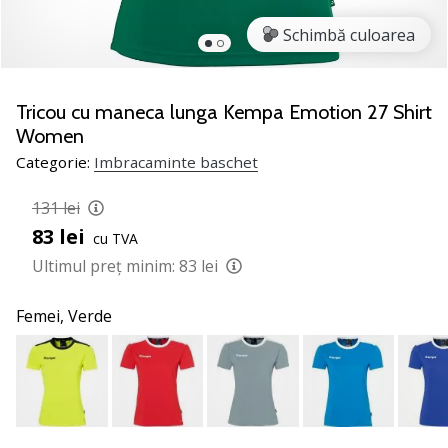
nostru
de
Schimbă culoarea
baschet
Ești
un
Tricou cu maneca lunga Kempa Emotion 27 Shirt
fan
Women
al
Categorie:
Imbracaminte baschet
baschetului
ca
131 lei
și
83 lei
noi?
cu TVA
Alătură-
Ultimul preț minim:
83 lei
te
nouă
Femei,
Verde
ca
Ambasador
al
brandului.