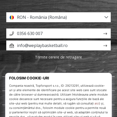
RON - România (Româna)
0356 630 007
info@weplaybasketball.ro
Trimite cerere de retragere
Despre noi
Servicii clienți