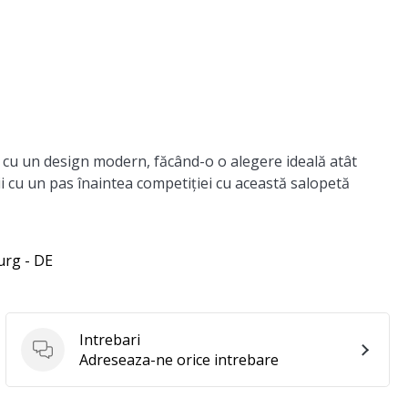
u un design modern, făcând-o o alegere ideală atât
Fii cu un pas înaintea competiției cu această salopetă
urg - DE
Intrebari
Intrebari
Adreseaza-ne orice intrebare