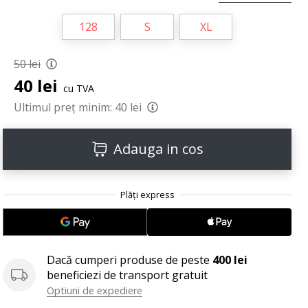
128
S
XL
50 lei
40 lei
cu TVA
Ultimul preț minim:
40 lei
Adauga in cos
Dacă cumperi produse de peste
400 lei
beneficiezi de transport gratuit
Optiuni de expediere