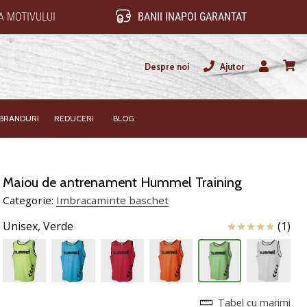
 MOTIVULUI
BANII INAPOI GARANTAT
Despre noi
Ajutor
Utilizator
Cos
BRANDURI
REDUCERI
BLOG
Maiou de antrenament Hummel Training
Categorie:
Imbracaminte baschet
Review
Unisex,
Verde
(1)
Tabel cu marimi