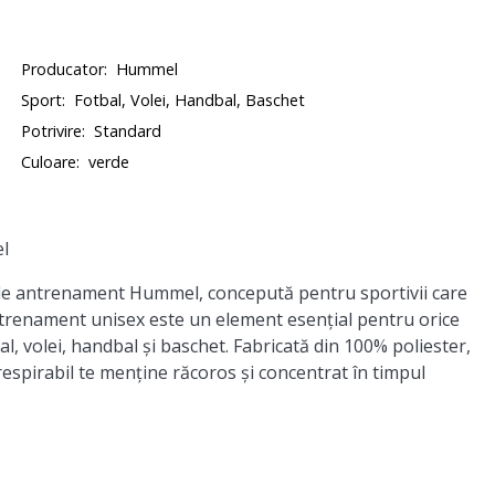
Producator:
Hummel
Sport:
Fotbal, Volei, Handbal, Baschet
Potrivire:
Standard
Culoare:
verde
l
de antrenament Hummel, concepută pentru sportivii care
 antrenament unisex este un element esențial pentru orice
l, volei, handbal și baschet. Fabricată din 100% poliester,
 respirabil te menține răcoros și concentrat în timpul