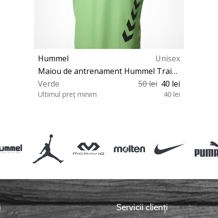
Hummel
Unisex
Maiou de antrenament Hummel Training
Verde
50 lei
40 lei
Ultimul preț minim
40 lei
128 S XL
i
Servicii clienți