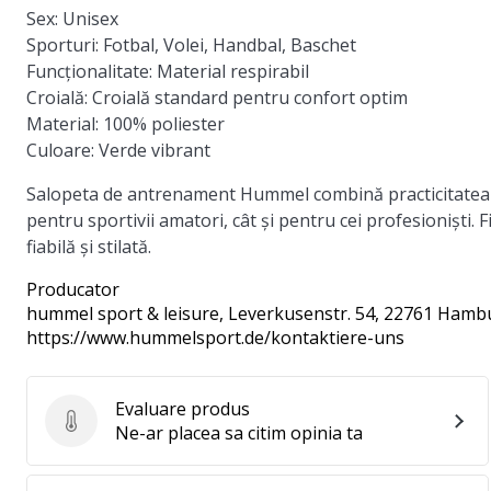
Sex:
Unisex
Sporturi:
Fotbal, Volei, Handbal, Baschet
Funcționalitate:
Material respirabil
Croială:
Croială standard pentru confort optim
Material:
100% poliester
Culoare:
Verde vibrant
Salopeta de antrenament Hummel combină practicitatea c
pentru sportivii amatori, cât și pentru cei profesioniști. 
fiabilă și stilată.
Producator
hummel sport & leisure
, Leverkusenstr. 54, 22761 Hamb
https://www.hummelsport.de/kontaktiere-uns
Evaluare produs
Evaluare produs
Ne-ar placea sa citim opinia ta