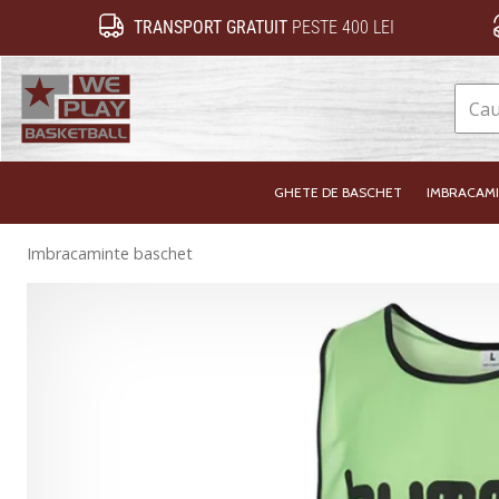
TRANSPORT GRATUIT
PESTE 400 LEI
WePlayBasketball.ro
GHETE DE BASCHET
IMBRACAM
Imbracaminte baschet