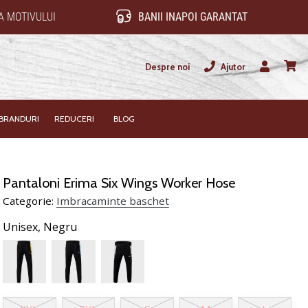
 MOTIVULUI
BANII INAPOI GARANTAT
Despre noi
Ajutor
Utilizator
Cos
BRANDURI
REDUCERI
BLOG
Pantaloni Erima Six Wings Worker Hose
Categorie:
Imbracaminte baschet
Unisex,
Negru