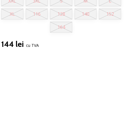
XXL
3XL
S
M
L
XL
116
128
140
152
164
144 lei
cu TVA