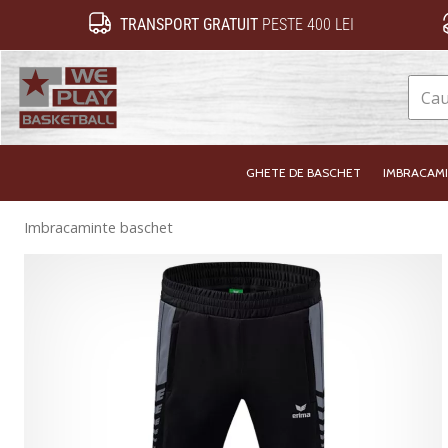
TRANSPORT GRATUIT
PESTE 400 LEI
WePlayBasketball.ro
GHETE DE BASCHET
IMBRACAM
Imbracaminte baschet