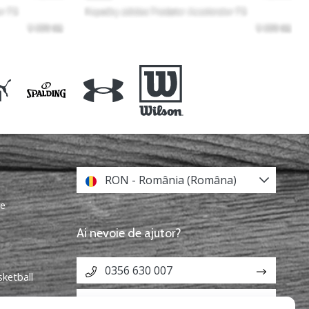
RON - România (Româna)
re
Ai nevoie de ajutor?
0356 630 007
sketball