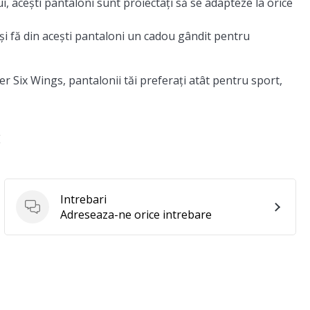
, acești pantaloni sunt proiectați să se adapteze la orice
și fă din acești pantaloni un cadou gândit pentru
er Six Wings, pantalonii tăi preferați atât pentru sport,
E
Intrebari
Intrebari
Adreseaza-ne orice intrebare