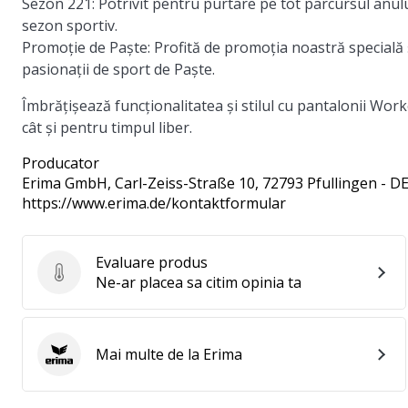
Sezon 221:
Potrivit pentru purtare pe tot parcursul anului
sezon sportiv.
Promoție de Paște:
Profită de promoția noastră specială 
pasionații de sport de Paște.
Îmbrățișează funcționalitatea și stilul cu pantalonii Work
cât și pentru timpul liber.
Producator
Erima GmbH
, Carl-Zeiss-Straße 10, 72793 Pfullingen - D
https://www.erima.de/kontaktformular
Evaluare produs
Evaluare produs
Ne-ar placea sa citim opinia ta
Mai multe de la Erima
Erima