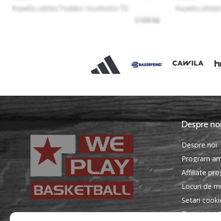
Despre no
Despre noi
Program am
Affiliate pr
Locuri de mu
Setari cooki
Termeni si C
WePlayBasketball.ro