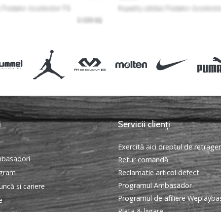
i
Servicii clienți
Exercită aici dreptul de retrage
basadori
Retur comandă
ogram
Reclamatie articol defect
Programul Ambasador
ncă și cariere
Programul de afiliere Weplayba
e
Plata & livrare
onditii