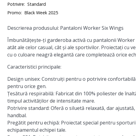
Potrivire:
Standard
Promo:
Black Week 2025
Descrierea produsului: Pantaloni Worker Six Wings
Îmbunătățește-ți garderoba activă cu pantalonii Worker Si
atât ale celor casual, cât și ale sportivilor. Proiectați cu
cu o culoare neagră elegantă care completează orice ech
Caracteristici principale:
Design unisex:
Construiți pentru o potrivire confortabilă
pentru orice gen.
Țesătură respirabilă:
Fabricat din 100% poliester de înaltă
timpul activităților de intensitate mare.
Potrivire standard:
Oferă o siluetă relaxată, dar ajustată, 
handbal.
Pregătit pentru echipă:
Proiectat special pentru sporturi
echipamentul echipei tale.