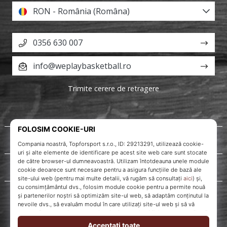
RON - România (Româna)
0356 630 007
info@weplaybasketball.ro
Trimite cerere de retragere
Despre noi
Servicii clienți