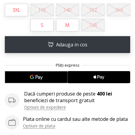
Afiseaza
3XL
116
140
152
164
toate
articolele
S
M
128
Adauga in cos
Dacă cumperi produse de peste
400 lei
beneficiezi de transport gratuit
Optiuni de expediere
Plata online cu cardul sau alte metode de plata
Optiuni de plata