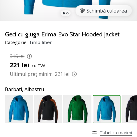
nostru
de
Schimbă culoarea
baschet
Ești
un
Geci cu gluga Erima Evo Star Hooded Jacket
fan
Categorie:
Timp liber
al
baschetului
316 lei
ca
221 lei
și
cu TVA
noi?
Ultimul preț minim:
221 lei
Alătură-
te
Barbati,
Albastru
nouă
ca
Ambasador
al
brandului.
Tabel cu marimi