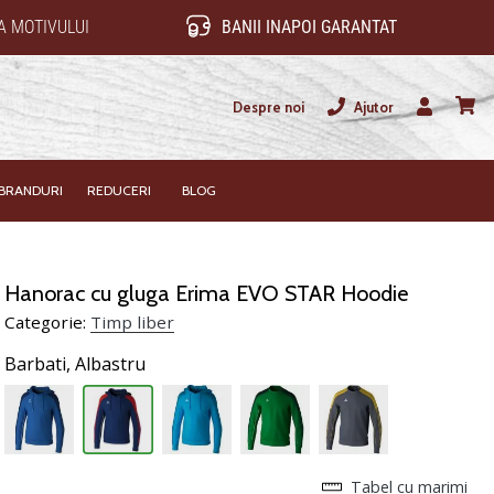
 MOTIVULUI
BANII INAPOI GARANTAT
Despre noi
Ajutor
Utilizator
Cos
BRANDURI
REDUCERI
BLOG
Hanorac cu gluga Erima EVO STAR Hoodie
Categorie:
Timp liber
Barbati,
Albastru
Tabel cu marimi