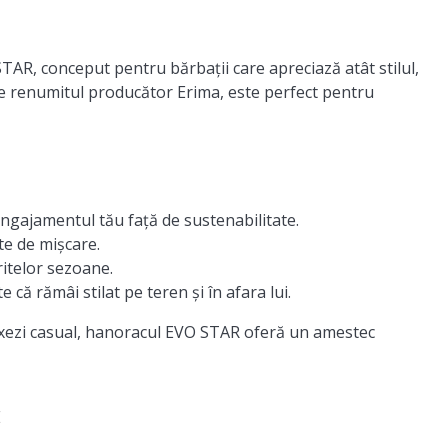
AR, conceput pentru bărbații care apreciază atât stilul,
 de renumitul producător Erima, este perfect pentru
angajamentul tău față de sustenabilitate.
te de mișcare.
itelor sezoane.
că rămâi stilat pe teren și în afara lui.
elaxezi casual, hanoracul EVO STAR oferă un amestec
E