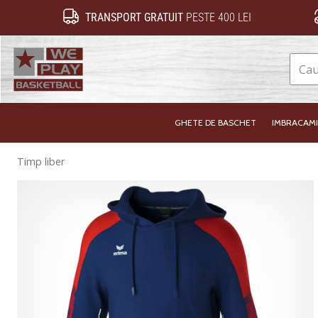
TRANSPORT GRATUIT
PESTE 400 LEI
WePlayBasketball.ro
GHETE DE BASCHET
IMBRACAM
Timp liber