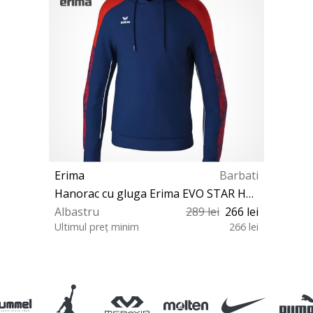
Erima
Barbati
Hanorac cu gluga Erima EVO STAR Hoodie
Albastru
289 lei
266 lei
Ultimul preț minim
266 lei
S M L XXL 140 152 164 128