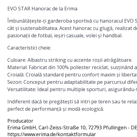
EVO STAR Hanorac de la Erima
Îmbunătățește-ți garderoba sportivă cu hanoracul EVO ST
cât și sustenabilitatea. Acest hanorac cu glugă, realizat
pasionații de fotbal, ieșiri casuale, volei și handbal.
Caracteristici cheie:
Culoare:
Albastru striking cu accente roșii atrăgătoare.
Material:
Fabricat din 100% poliester reciclat, susținând 
Croială:
Croială standard pentru confort maxim și liberta
Sezon:
Conceput pentru adaptabilitate pe parcursul difer
Versatilitate:
Ideal pentru multiple sporturi, asigurându-te 
Indiferent dacă te pregătești să intri pe teren sau te r
perfect de performanță și modă ecologică.
Producator
Erima GmbH
, Carl-Zeiss-Straße 10, 72793 Pfullingen - D
https://www.erima.de/kontaktformular