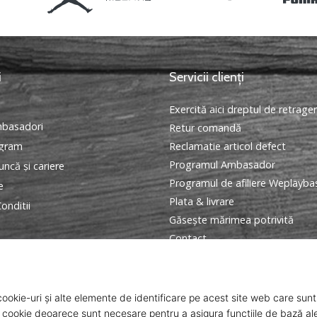
i
Servicii clienți
Exercită aici dreptul de retrage
basadori
Retur comandă
ogram
Reclamatie articol defect
Programul Ambasador
ncă și cariere
Programul de afiliere Weplayba
e
Plata & livrare
onditii
Găseşte mărimea potrivită
Contact
Intrebari frecvente
Politica de confidentialitate
ANPC