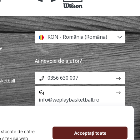
RON - România (Româna)
re
Ai nevoie de ajutor?
0356 630 007
sketball
info@weplaybasketball.ro