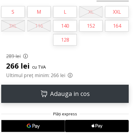
S
M
L
XL
XXL
3XL
116
140
152
164
128
289 lei
266 lei
cu TVA
Ultimul preț minim:
266 lei
Adauga in cos