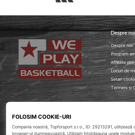
Despre no
Despre noi
Program am
Affiliate pr
Locuri de mu
Setari cooki
Termeni si C
WePlayBasketball.ro