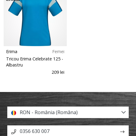
Erima
Femei
Tricou Erima Celebrate 125
-
Albastru
209 lei
RON - România (Româna)
0356 630 007