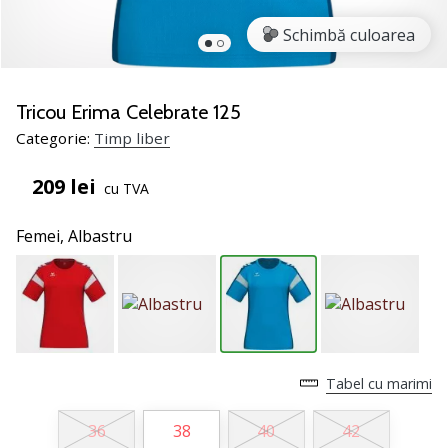
nostru
de
Schimbă culoarea
baschet
Ești
un
Tricou Erima Celebrate 125
fan
Categorie:
Timp liber
al
baschetului
209 lei
cu TVA
ca
și
Femei,
Albastru
noi?
Alătură-
te
nouă
ca
Ambasador
al
Tabel cu marimi
brandului.
36
38
40
42