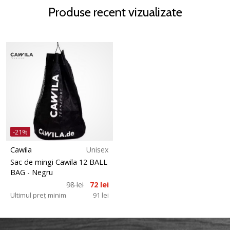
Produse recent vizualizate
-21%
Cawila
Unisex
Sac de mingi Cawila 12 BALL
BAG
- Negru
98 lei
72 lei
Ultimul preț minim
91 lei