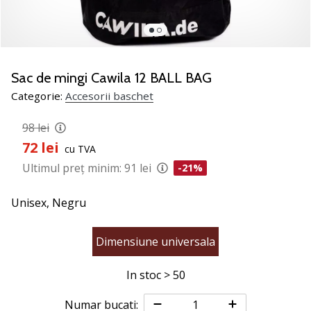
nostru
de
baschet
Ești
un
Sac de mingi Cawila 12 BALL BAG
fan
Categorie:
Accesorii baschet
al
baschetului
98 lei
ca
72 lei
și
cu TVA
noi?
Ultimul preț minim:
91 lei
-21%
Alătură-
te
Unisex,
Negru
nouă
ca
Ambasador
Dimensiune universala
al
brandului.
In stoc > 50
Numar bucati: