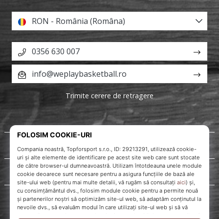
RON - România (Româna)
0356 630 007
info@weplaybasketball.ro
Trimite cerere de retragere
Despre noi
Servicii clienți