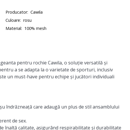
Producator:
Cawila
Culoare:
rosu
Material:
100% mesh
eanta pentru rochie Cawila, o soluție versatilă și
entru a se adapta la o varietate de sporturi, inclusiv
este un must-have pentru echipe și jucători individuali
oșu îndrăzneață care adaugă un plus de stil ansamblului
erent de sex.
e înaltă calitate, asigurând respirabilitate și durabilitate