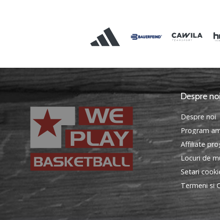
Despre no
Despre noi
Program am
Affiliate pr
Locuri de mu
Setari cooki
Termeni si C
WePlayBasketball.ro