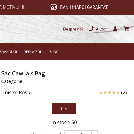
 MOTIVULUI
BANII INAPOI GARANTAT
Despre noi
Ajutor
Utilizator
Cos
BRANDURI
REDUCERI
BLOG
Sac Cawila s Bag
Categorie:
Review
Unisex,
Rosu
(2)
OS
In stoc > 50