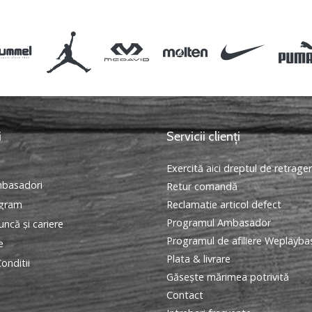
i
Servicii clienți
Exercită aici dreptul de retrage
basadori
Retur comandă
ogram
Reclamatie articol defect
Programul Ambasador
ncă și cariere
Programul de afiliere Weplayba
e
Plata & livrare
onditii
Găseşte mărimea potrivită
Contact