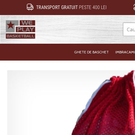
TRANSPORT GRATUIT
PESTE 400 LEI
WePlayBasketball.ro
GHETE DE BASCHET
IMBRACAM