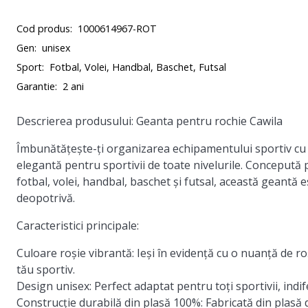
Cod produs:
1000614967-ROT
Gen:
unisex
Sport:
Fotbal, Volei, Handbal, Baschet, Futsal
Garantie:
2 ani
Descrierea produsului: Geanta pentru rochie Cawila
Îmbunătățește-ți organizarea echipamentului sportiv cu g
elegantă pentru sportivii de toate nivelurile. Concepută p
fotbal, volei, handbal, baschet și futsal, această geantă 
deopotrivă.
Caracteristici principale:
Culoare roșie vibrantă:
Ieși în evidență cu o nuanță de r
tău sportiv.
Design unisex:
Perfect adaptat pentru toți sportivii, indif
Construcție durabilă din plasă 100%:
Fabricată din plasă d