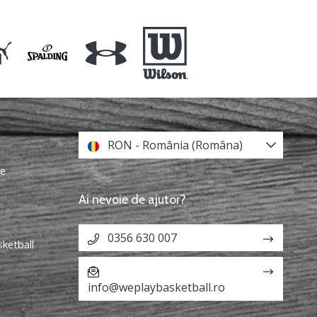
RON - România (Româna)
re
Ai nevoie de ajutor?
0356 630 007
sketball
info@weplaybasketball.ro