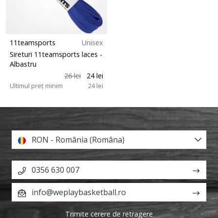
11teamsports
Unisex
Sireturi 11teamsports laces
-
Albastru
26 lei
24 lei
Ultimul preț minim
24 lei
RON - România (Româna)
0356 630 007
info@weplaybasketball.ro
Trimite cerere de retragere