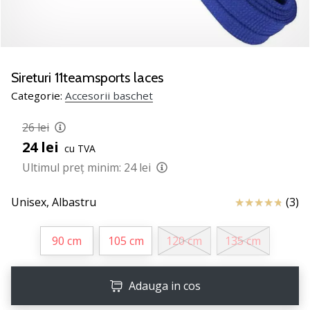
nostru
de
baschet
Ești
un
Sireturi 11teamsports laces
fan
Categorie:
Accesorii baschet
al
baschetului
26 lei
ca
24 lei
și
cu TVA
noi?
Ultimul preț minim:
24 lei
Alătură-
te
Review
Unisex,
Albastru
(3)
nouă
ca
Ambasador
90 cm
105 cm
120 cm
135 cm
al
brandului.
Adauga in cos