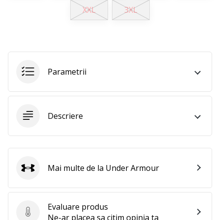
XXL
3XL
Afiseaza
toate
articolele
Parametrii
Descriere
Mai multe de la Under Armour
Under Armour
Evaluare produs
Evaluare produs
Ne-ar placea sa citim opinia ta