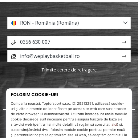
RON - România (Româna)
0356 630 007
info@weplaybasketball.ro
Trimite cerere de retragere
Despre noi
Servicii clienți