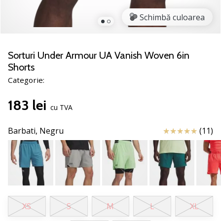
nostru
de
Schimbă culoarea
baschet
Ești
un
Sorturi Under Armour UA Vanish Woven 6in
fan
Shorts
al
Categorie:
baschetului
ca
183 lei
și
cu TVA
noi?
Alătură-
Review
Barbati,
Negru
(11)
te
nouă
ca
Ambasador
al
brandului.
XS
S
M
L
XL