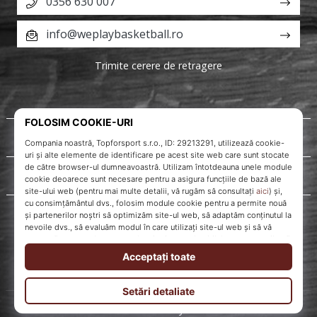
0356 630 007
info@weplaybasketball.ro
Trimite cerere de retragere
Despre noi
Servicii clienți
WePlayBasketball.ro
© 2010 – 2026
WePlayBasketball.ro