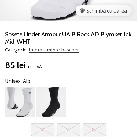
nostru
de
Schimbă culoarea
baschet
Ești
un
Sosete Under Armour UA P Rock AD Plymker 1pk
fan
Mid-WHT
al
Categorie:
Imbracaminte baschet
baschetului
ca
85 lei
și
cu TVA
noi?
Alătură-
Unisex,
Alb
te
nouă
ca
Ambasador
al
brandului.
M
L
XL