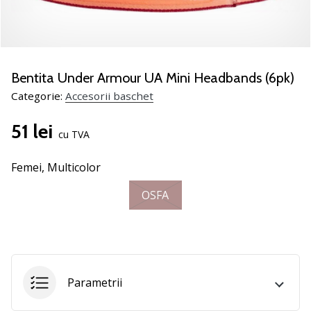
nostru
de
baschet
Ești
un
Bentita Under Armour UA Mini Headbands (6pk)
fan
Categorie:
Accesorii baschet
al
baschetului
51 lei
ca
cu TVA
și
noi?
Femei,
Multicolor
Alătură-
te
OSFA
nouă
ca
Ambasador
al
brandului.
Parametrii