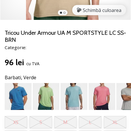
nostru
de
Schimbă culoarea
baschet
Ești
un
Tricou Under Armour UA M SPORTSTYLE LC SS-
fan
BRN
al
Categorie:
baschetului
ca
96 lei
și
cu TVA
noi?
Alătură-
Barbati,
Verde
te
nouă
ca
Ambasador
al
brandului.
XS
S
M
L
XL