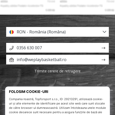
RON - România (Româna)
0356 630 007
info@weplaybasketball.ro
Trimite cerere de retragere
Despre noi
Servicii clienți