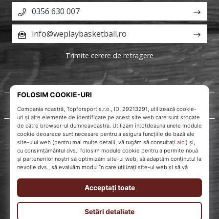
0356 630 007
info@weplaybasketball.ro
Trimite cerere de retragere
Despre noi
Servicii clienți
WePlayBasketball.ro