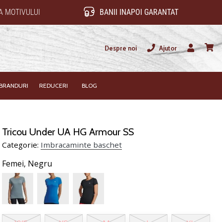
 MOTIVULUI
BANII INAPOI GARANTAT
Despre noi
Ajutor
Utilizator
Cos
BRANDURI
REDUCERI
BLOG
Tricou Under UA HG Armour SS
Categorie:
Imbracaminte baschet
Femei,
Negru