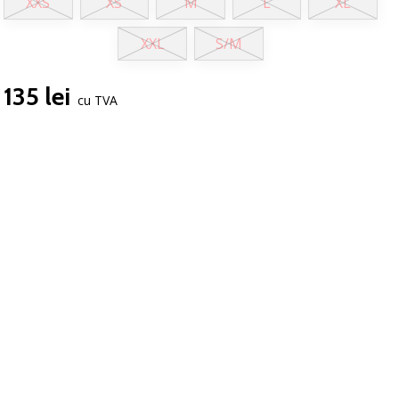
XXS
XS
M
L
XL
XXL
S/M
135 lei
cu TVA