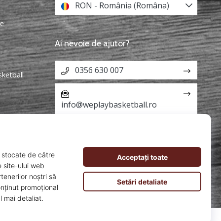
RON - România (Româna)
re
Ai nevoie de ajutor?
0356 630 007
sketball
info@weplaybasketball.ro