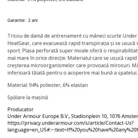
Garantie:
2 ani
Tricou de damă de antrenament cu mâneci scurte Under A
HeatGear, care evacuează rapid transpirația și se usucă ra
sport. Plasa perforată super moale oferă o respirabilita
mai mare în orice direcție. Materialul care se usucă rapi
creșterea microorganismelor care provoacă mirosuri. Mân
inferioară tăiată pentru o acoperire mai bună a spatelui.
Material: 94% poliester, 6% elastan
Spălare la mașină
Producator
Under Armour Europe B.V.
, Stadionplein 10, 1076 Amste
https://privacy.underarmour.com/s/article/Contact-Us?
language=en_US#:~:text=If%20you%20have%20any%2