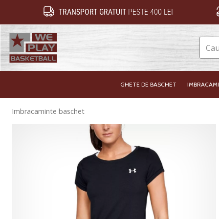
TRANSPORT GRATUIT
PESTE 400 LEI
WePlayBasketball.ro
GHETE DE BASCHET
IMBRACAM
Imbracaminte baschet