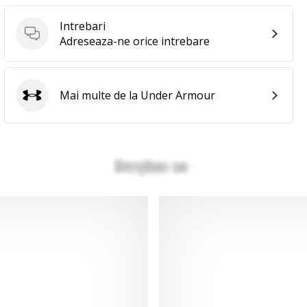
Intrebari
Intrebari
Adreseaza-ne orice intrebare
Mai multe de la Under Armour
Under Armour