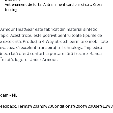
Antrenament de forta, Antrenament cardio si circuit, Cross-
training
rmour HeatGear este fabricat din material sintetic
pid. Acest tricou este potrivit pentru toate tipurile de
te excelentă. Producția 4-Way Stretch permite o mobilitate
d evacuează excelent transpirația. Tehnologia împiedică
eca lată oferă confort la purtare fără frecare. Banda
 În față, logo-ul Under Armour.
rdam - NL
0feedback,Terms%20and%20Conditions%20of%20Use%E2%