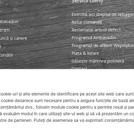
i
Servicii clienți
Exercită aici dreptul de retrage
basadori
Retur comandă
ogram
Reclamatie articol defect
Programul Ambasador
ncă și cariere
Programul de afiliere Weplayba
e
Plata & livrare
onditii
Găseşte mărimea potrivită
Contact
Intrebari frecvente
Politica de confidentialitate
ANPC
© 2010 – 2026
WePlayBasketball.ro