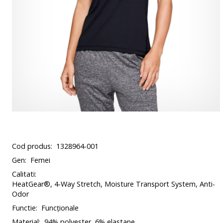
Cod produs:
1328964-001
Gen:
Femei
Calitati:
HeatGear®, 4-Way Stretch, Moisture Transport System, Anti-
Odor
Functie:
Funcționale
Material:
94% polyester, 6% elastane