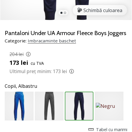
nostru
de
Schimbă culoarea
baschet
Ești
un
Pantaloni Under UA Armour Fleece Boys Joggers
fan
Categorie:
Imbracaminte baschet
al
baschetului
204 lei
ca
173 lei
și
cu TVA
noi?
Ultimul preț minim:
173 lei
Alătură-
te
Copii,
Albastru
nouă
ca
Ambasador
al
brandului.
Tabel cu marimi