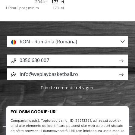
204 lei
173 lei
Ultimul preț minim
173 lei
RON - România (Româna)
0356 630 007
info@weplaybasketball.ro
Trimite cerere de retragere
Despre noi
Servicii clienți