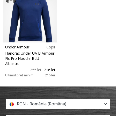
Under Armour
Copii
Hanorac Under UA B Armour
Flc Pro Hoodie-BLU
-
Albastru
255 lei
216 lei
Ultimul preț minim
216 lei
RON - România (Româna)