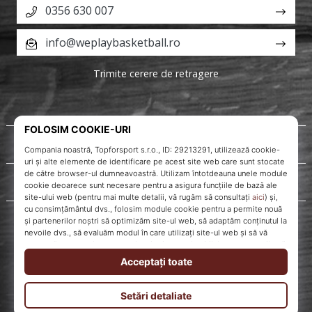
0356 630 007
info@weplaybasketball.ro
Trimite cerere de retragere
Despre noi
Servicii clienți
WePlayBasketball.ro