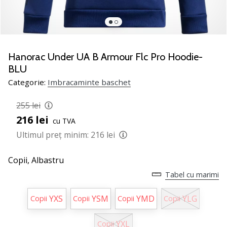
nostru
de
baschet
Ești
un
Hanorac Under UA B Armour Flc Pro Hoodie-
fan
BLU
al
Categorie:
Imbracaminte baschet
baschetului
ca
255 lei
și
216 lei
noi?
cu TVA
Alătură-
Ultimul preț minim:
216 lei
te
nouă
Copii,
Albastru
ca
Tabel cu marimi
Ambasador
al
brandului.
YXS
YSM
YMD
YLG
Copii
Copii
Copii
Copii
YXL
Copii