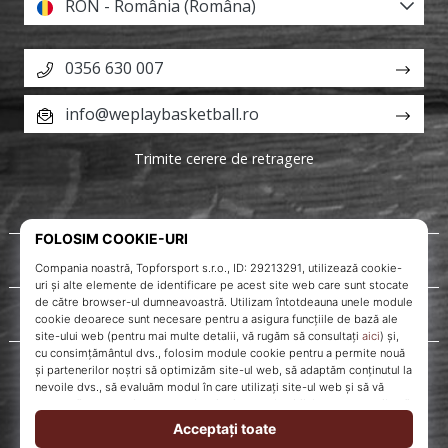
RON - România (Româna)
0356 630 007
info@weplaybasketball.ro
Trimite cerere de retragere
Despre noi
Servicii clienți