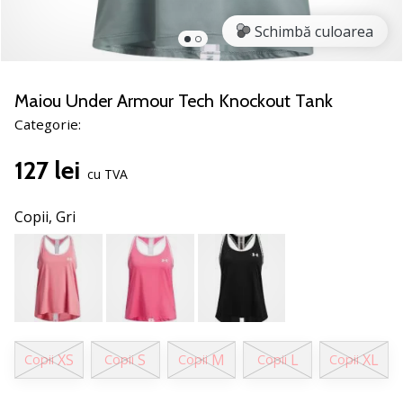
nostru
de
Schimbă culoarea
baschet
Ești
un
Maiou Under Armour Tech Knockout Tank
fan
Categorie:
al
baschetului
127 lei
ca
cu TVA
și
noi?
Copii,
Gri
Alătură-
te
nouă
ca
Ambasador
al
brandului.
XS
S
M
L
XL
Copii
Copii
Copii
Copii
Copii