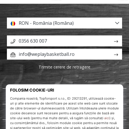
RON - România (Româna)
0356 630 007
info@weplaybasketball.ro
Trimite cerere de retragere
Despre noi
Servicii clienți