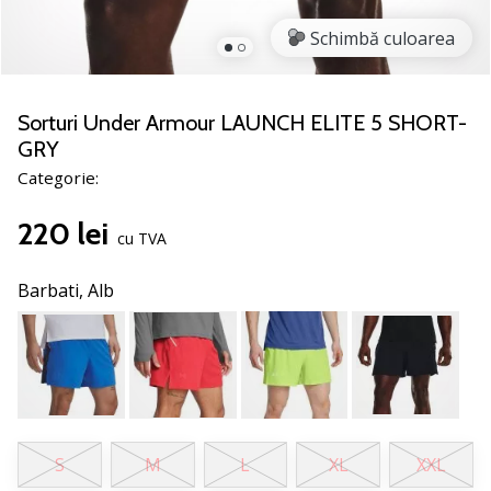
nostru
de
Schimbă culoarea
baschet
Ești
un
Sorturi Under Armour LAUNCH ELITE 5 SHORT-
fan
GRY
al
Categorie:
baschetului
ca
220 lei
și
cu TVA
noi?
Alătură-
Barbati,
Alb
te
nouă
ca
Ambasador
al
brandului.
S
M
L
XL
XXL