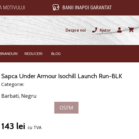
 MOTIVULUI
BANII INAPOI GARANTAT
Despre noi
Ajutor
Utilizator
Cos
BRANDURI
REDUCERI
BLOG
Sapca Under Armour Isochill Launch Run-BLK
Categorie:
Barbati,
Negru
OSFM
143 lei
cu TVA