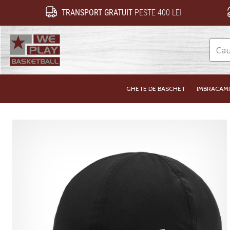
TRANSPORT GRATUIT
PESTE 400 LEI
WePlayBasketball.ro
GHETE DE BASCHET
IMBRACAM