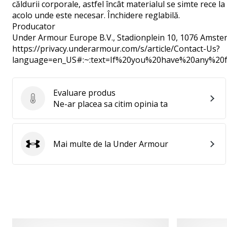
căldurii corporale, astfel încât materialul se simte rece la
acolo unde este necesar. Închidere reglabilă.
Producator
Under Armour Europe B.V.
, Stadionplein 10, 1076 Amste
https://privacy.underarmour.com/s/article/Contact-Us?
language=en_US#:~:text=If%20you%20have%20any%2
Evaluare produs
Evaluare produs
Ne-ar placea sa citim opinia ta
Mai multe de la Under Armour
Under Armour