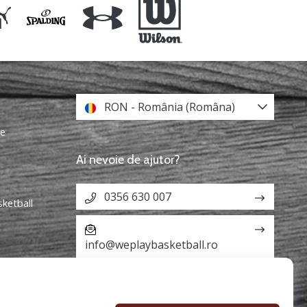
RON - România (Româna)
re
Ai nevoie de ajutor?
0356 630 007
sketball
info@weplaybasketball.ro