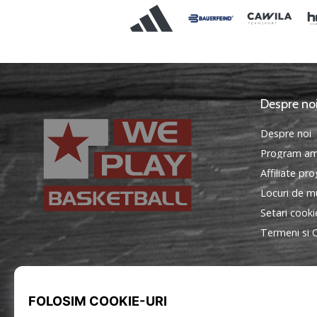
Despre no
Despre noi
Program am
Affiliate pr
Locuri de mu
Setari cooki
Termeni si C
WePlayBasketball.ro