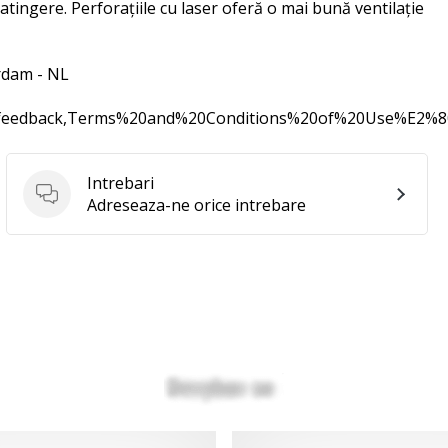
 atingere. Perforațiile cu laser oferă o mai bună ventilație
rdam - NL
0feedback,Terms%20and%20Conditions%20of%20Use%E2%
Intrebari
Intrebari
Adreseaza-ne orice intrebare