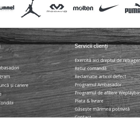
i
Servicii clienți
Exercită aici dreptul de retrage
basadori
Retur comandă
ogram
Reclamatie articol defect
Programul Ambasador
ncă și cariere
Programul de afiliere Weplayba
e
Plata & livrare
onditii
Găseşte mărimea potrivită
Contact
Intrebari frecvente
Politica de confidentialitate