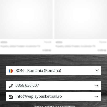
RON - România (Româna)
0356 630 007
info@weplaybasketball.ro
Trimite cerere de retragere