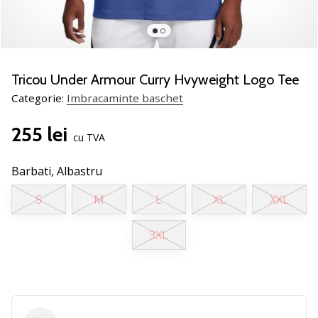
nostru
de
baschet
Ești
un
Tricou Under Armour Curry Hvyweight Logo Tee
fan
Categorie:
Imbracaminte baschet
al
baschetului
255 lei
ca
cu TVA
și
noi?
Barbati,
Albastru
Alătură-
te
S
M
L
XL
XXL
nouă
ca
3XL
Ambasador
al
brandului.