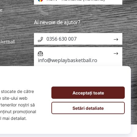
re
Ai nevoie de ajutor?
0356 630 007
sketball
info@weplaybasketball.ro