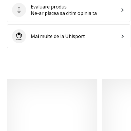
Evaluare produs
Evaluare produs
Ne-ar placea sa citim opinia ta
Mai multe de la Uhlsport
Uhlsport