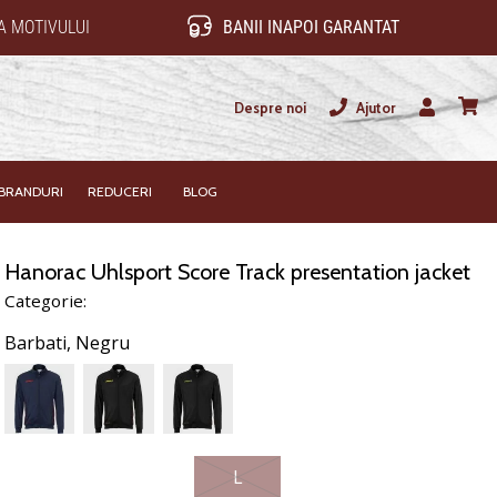
 MOTIVULUI
BANII INAPOI GARANTAT
Despre noi
Ajutor
Utilizator
Cos
BRANDURI
REDUCERI
BLOG
Hanorac Uhlsport Score Track presentation jacket
Categorie:
Barbati,
Negru
L