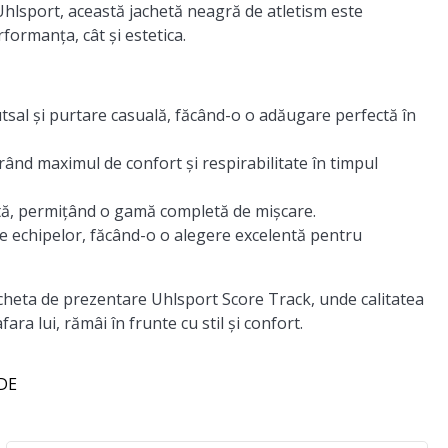
hlsport, această jachetă neagră de atletism este
formanța, cât și estetica.
utsal și purtare casuală, făcând-o o adăugare perfectă în
rând maximul de confort și respirabilitate în timpul
ată, permițând o gamă completă de mișcare.
e echipelor, făcând-o o alegere excelentă pentru
cheta de prezentare Uhlsport Score Track, unde calitatea
ara lui, rămâi în frunte cu stil și confort.
 DE