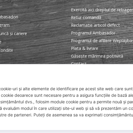
Exercită aici dreptul de retrage
basadori
Retur comandă
ogram
Reclamatie articol defect
Programul Ambasador
ncă și cariere
Programul de afiliere Weplayba
e
Plata & livrare
onditii
Găseşte mărimea potrivită
Contact
Intrebari frecvente
Politica de confidentialitate
ANPC
© 2010 – 2026
WePlayBasketball.ro