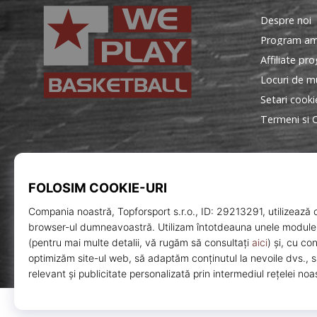
Despre noi
Program am
Affiliate pr
Locuri de mu
Setari cooki
Termeni si C
WePlayBasketball.ro