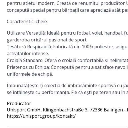
pentru atletul modern. Creată de renumitul producător U
concepută special pentru bărbații care apreciază atât per
Caracteristici cheie:
Utilizare Versatilă:
Ideală pentru fotbal, volei, handbal, f
garderoba oricărui pasionat de sport.
Țesătură Respirabilă:
Fabricată din 100% poliester, asigu
activităților intense.
Croială Standard:
Oferă o croială confortabilă și nelimit
Prietenos cu Echipa:
Concepută pentru a satisface nevoil
uniformele de echipă.
Îmbunătățește-ți colecția de îmbrăcăminte sportivă cu ja
se întâlnește cu performanța. Fie că ești pe teren sau în af
Producator
Uhlsport GmbH
, Klingenbachstraße 3, 72336 Balingen -
https://uhlsport.group/kontakt/