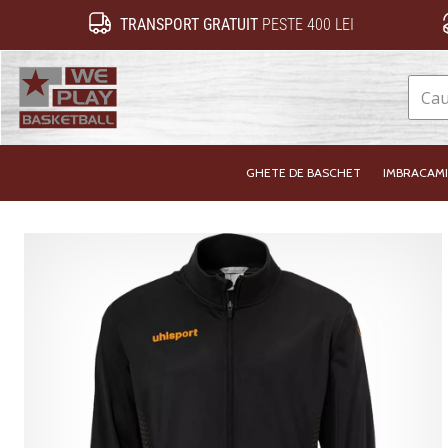
TRANSPORT GRATUIT
PESTE 400 LEI
WePlayBasketball.ro
GHETE DE BASCHET
IMBRACAM