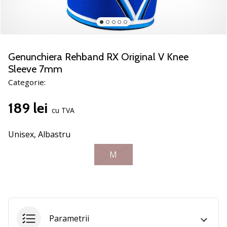
nostru
de
baschet
Ești
un
Genunchiera Rehband RX Original V Knee
fan
Sleeve 7mm
al
Categorie:
baschetului
ca
189 lei
și
cu TVA
noi?
Alătură-
Unisex,
Albastru
te
nouă
M
ca
Ambasador
al
brandului.
Parametrii