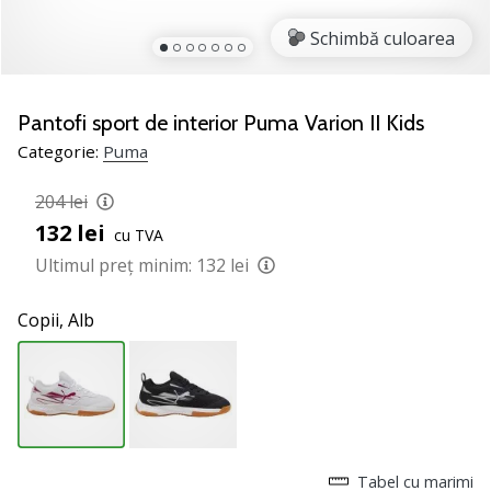
nostru
de
Schimbă culoarea
baschet
Ești
un
Pantofi sport de interior Puma Varion II Kids
fan
Categorie:
Puma
al
baschetului
204 lei
ca
132 lei
și
cu TVA
noi?
Ultimul preț minim:
132 lei
Alătură-
te
Copii,
Alb
nouă
ca
Ambasador
al
brandului.
Tabel cu marimi