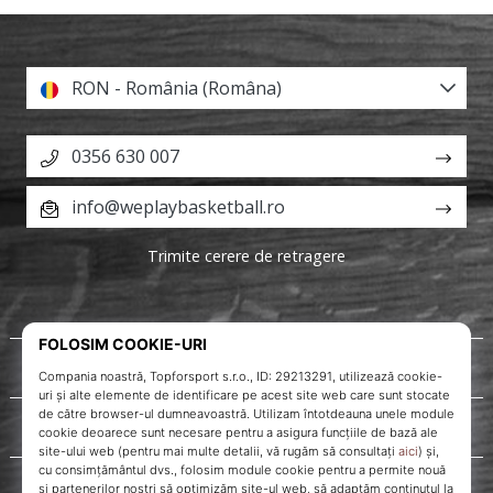
RON - România (Româna)
0356 630 007
info@weplaybasketball.ro
Trimite cerere de retragere
Despre noi
Servicii clienți