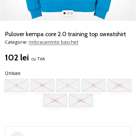
nostru
de
baschet
Ești
un
Pulover kempa core 2.0 training top sweatshirt
fan
Categorie:
Imbracaminte baschet
al
baschetului
102 lei
ca
cu TVA
și
noi?
Unisex
Alătură-
te
S
M
L
XL
XXL
nouă
ca
3XL
4XL
Ambasador
al
brandului.