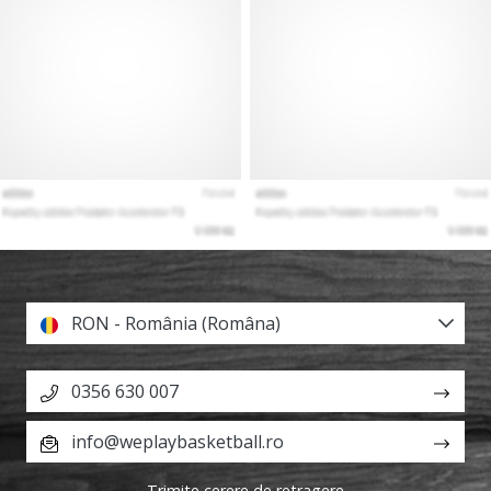
RON - România (Româna)
0356 630 007
info@weplaybasketball.ro
Trimite cerere de retragere