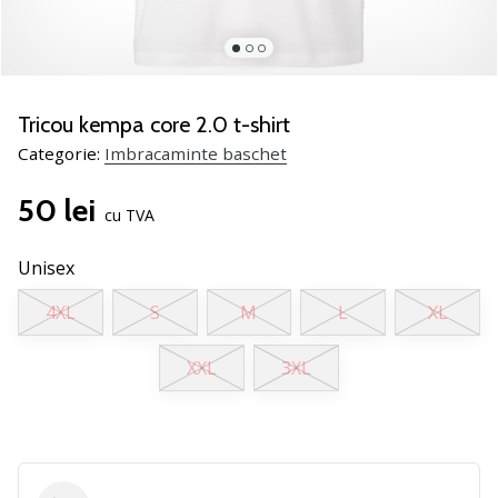
nostru
de
baschet
Ești
un
Tricou kempa core 2.0 t-shirt
fan
Categorie:
Imbracaminte baschet
al
baschetului
50 lei
ca
cu TVA
și
noi?
Unisex
Alătură-
te
4XL
S
M
L
XL
nouă
ca
XXL
3XL
Ambasador
al
brandului.