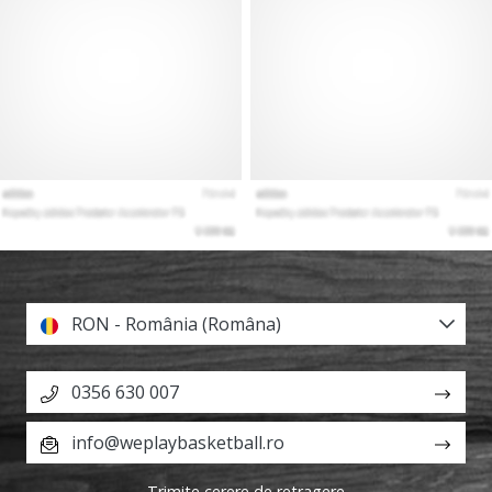
RON - România (Româna)
0356 630 007
info@weplaybasketball.ro
Trimite cerere de retragere