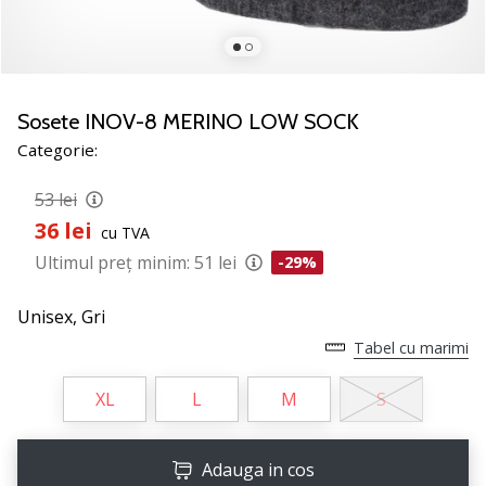
nostru
de
baschet
Ești
un
Sosete INOV-8 MERINO LOW SOCK
fan
Categorie:
al
baschetului
53 lei
ca
36 lei
și
cu TVA
noi?
Ultimul preț minim:
51 lei
-29%
Alătură-
te
Unisex,
Gri
nouă
Tabel cu marimi
ca
Ambasador
XL
L
M
S
al
brandului.
Adauga in cos