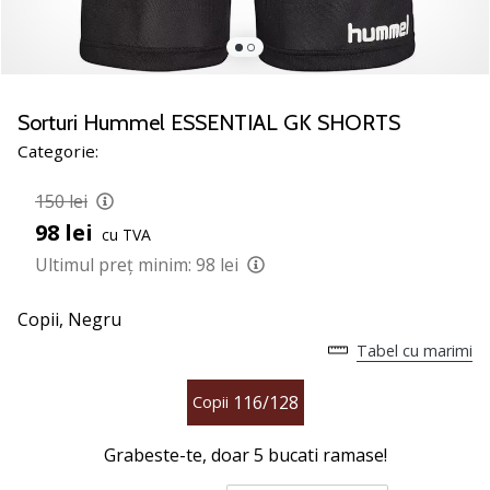
nostru
de
baschet
Ești
un
Sorturi Hummel ESSENTIAL GK SHORTS
fan
Categorie:
al
baschetului
150 lei
ca
98 lei
și
cu TVA
noi?
Ultimul preț minim:
98 lei
Alătură-
te
Copii,
Negru
nouă
Tabel cu marimi
ca
Ambasador
116/128
al
Copii
brandului.
Grabeste-te, doar
5 bucati ramase
!