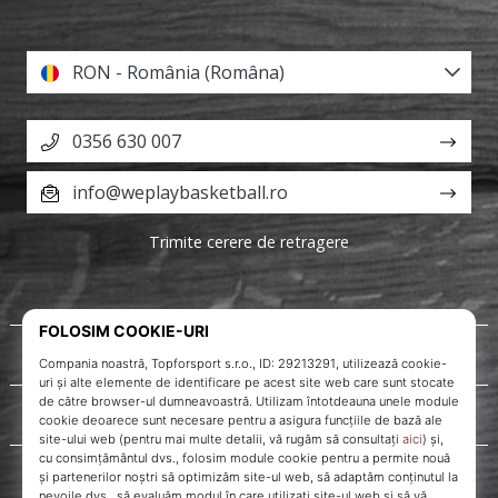
RON - România (Româna)
0356 630 007
info@weplaybasketball.ro
Trimite cerere de retragere
Despre noi
Servicii clienți