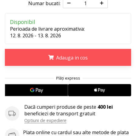
Numar bucati:
Afiseaza
toate
Disponibil
articolele
Perioada de livrare aproximativa:
12. 8. 2026 - 13. 8. 2026
Adauga in cos
.
.
.
Dacă cumperi produse de peste
400 lei
beneficiezi de transport gratuit
Optiuni de expediere
Plata online cu cardul sau alte metode de plata