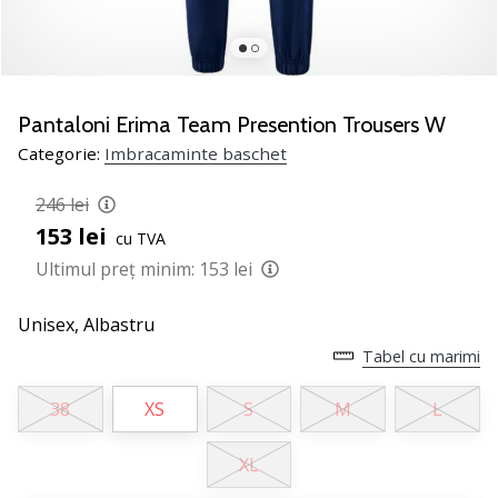
nostru
de
baschet
Ești
un
Pantaloni Erima Team Presention Trousers W
fan
Categorie:
Imbracaminte baschet
al
baschetului
246 lei
ca
153 lei
și
cu TVA
noi?
Ultimul preț minim:
153 lei
Alătură-
te
Unisex,
Albastru
nouă
Tabel cu marimi
ca
Ambasador
38
XS
S
M
L
al
brandului.
XL