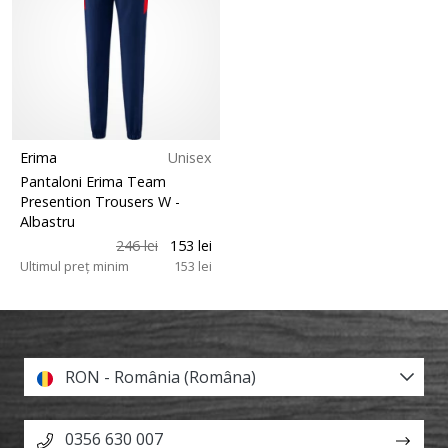
Erima
Unisex
Pantaloni Erima Team
Presention Trousers W
-
Albastru
246 lei
153 lei
Ultimul preț minim
153 lei
RON - România (Româna)
0356 630 007