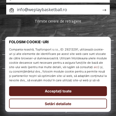
info@weplaybasketball.ro
Trimite cerere de retragere
Despre noi
Servicii clienți
WePlayBasketball.ro
© 2010 – 2026
WePlayBasketball.ro