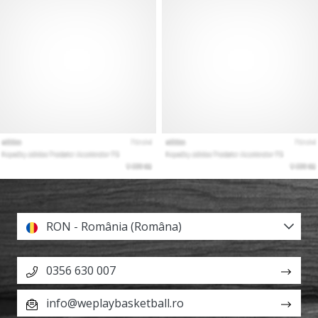
RON - România (Româna)
0356 630 007
info@weplaybasketball.ro