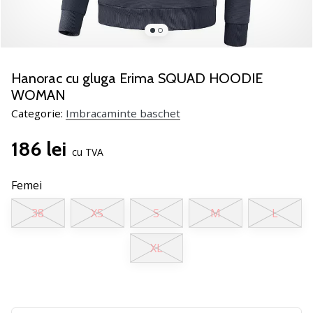
nostru
de
baschet
Ești
un
Hanorac cu gluga Erima SQUAD HOODIE
fan
WOMAN
al
Categorie:
Imbracaminte baschet
baschetului
ca
186 lei
și
cu TVA
noi?
Alătură-
Femei
te
nouă
38
XS
S
M
L
ca
Ambasador
XL
al
brandului.