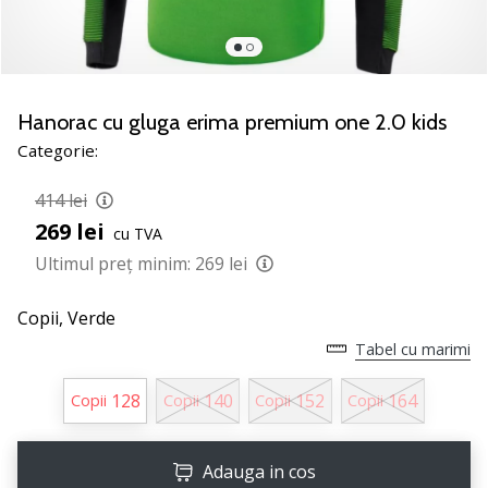
nostru
de
baschet
Ești
un
Hanorac cu gluga erima premium one 2.0 kids
fan
Categorie:
al
baschetului
414 lei
ca
269 lei
și
cu TVA
noi?
Ultimul preț minim:
269 lei
Alătură-
te
Copii,
Verde
nouă
Tabel cu marimi
ca
Ambasador
128
140
152
164
al
Copii
Copii
Copii
Copii
brandului.
Adauga in cos